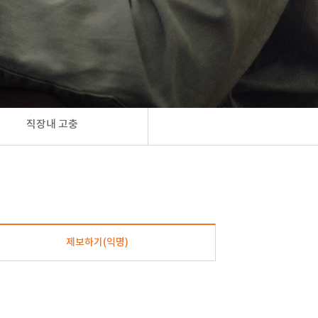
직장내 고충
제보하기(익명)