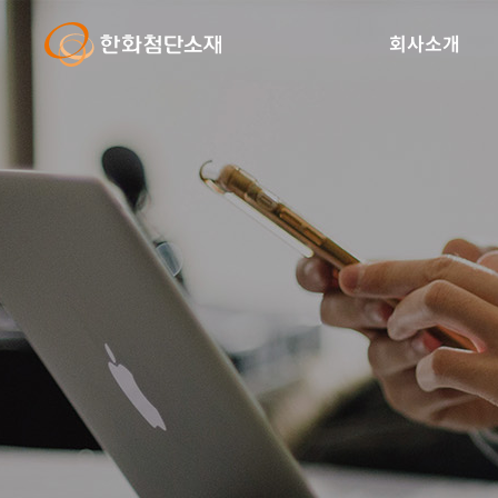
글
본
로
문
회사소개
벌
바
내
로
비
가
게
기
이
션
바
로
가
기