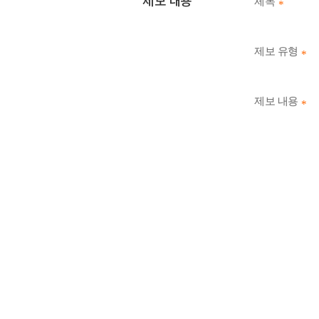
제보 내용
제목
(필
수)
제보 유형
(
수
제보 내용
(
수