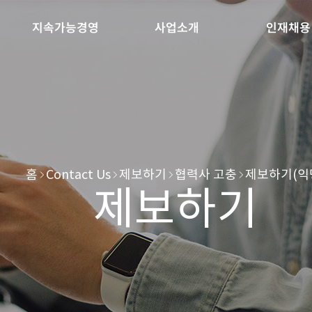
지속가능경영
사업소개
인재채용
홈
Contact Us
제보하기
협력사 고충
제보하기(익
제보하기