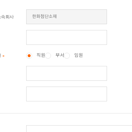
소속회사
직원
부서
임원
형
(필
수)
(필
수)