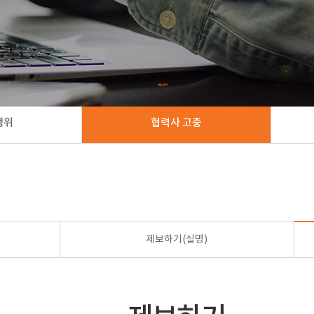
행위
협력사 고충
제보하기(실명)