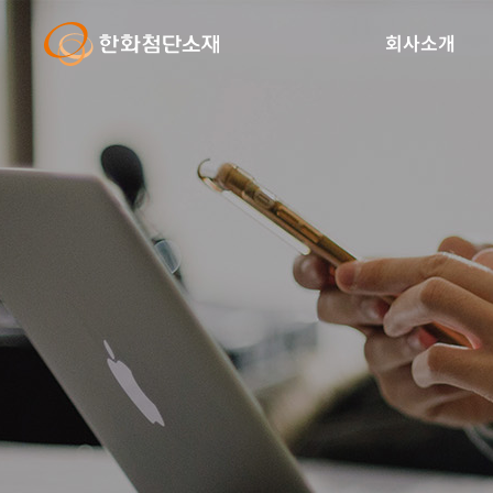
글
본
로
문
회사소개
벌
바
내
로
비
가
게
기
이
션
바
로
가
기