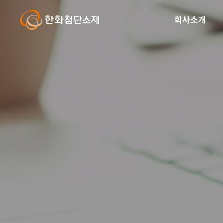
글
본
로
문
회사소개
벌
바
내
로
비
가
게
기
이
션
바
로
가
기