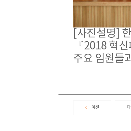
[사진설명] 
『
2018
혁신
주요
임원들
이전
다