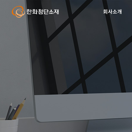
글
본
로
문
회사소개
벌
바
내
로
비
가
게
기
이
션
바
로
가
기