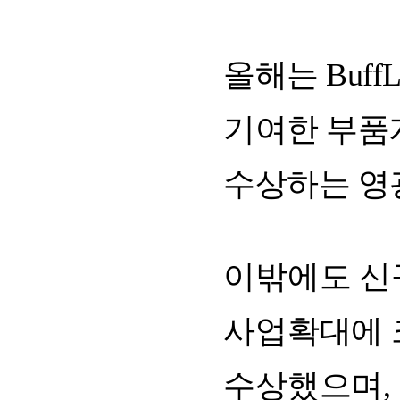
올해는
BuffL
기여한
부품
수상하는
영
이밖에도
신
사업확대에
수상했으며
,