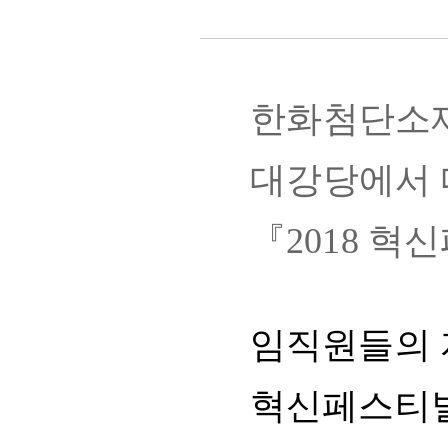
한화첨단소
대강당에서
『
2018
혁신
임직원들의
혁신페스티