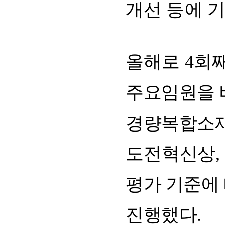
개선
등에
올해로
4
회
주요임원을
경량복합소
도전혁신상
,
평가
기준에
진행했다
.