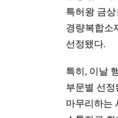
특허왕
금상
경량복합소
선정됐다
.
특히
,
이날
부문별
선정
마무리하는