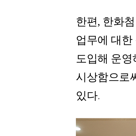
한편
,
한화첨
업무에
대한
도입해
운영
시상함으로
있다
.