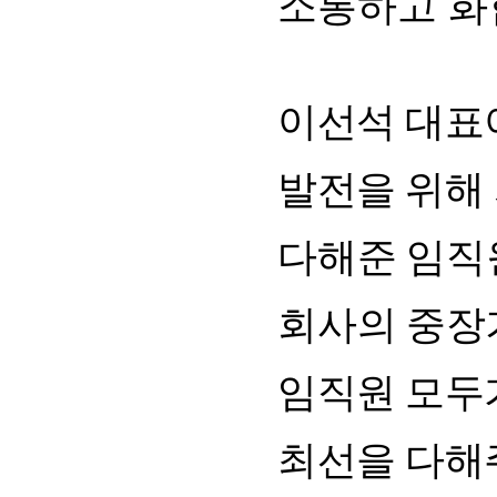
소통하고
화
이선석
대표
발전을
위해
다해준
임직
회사의
중장
임직원
모두
최선을
다해