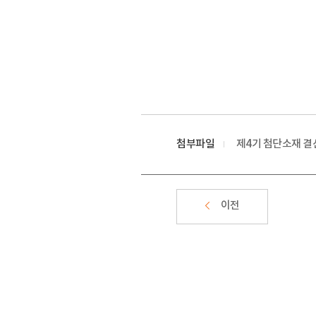
첨부파일
제4기 첨단소재 결
이전