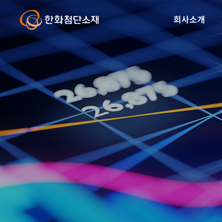
글
본
로
문
회사소개
벌
바
내
로
비
가
게
기
이
션
바
로
가
기