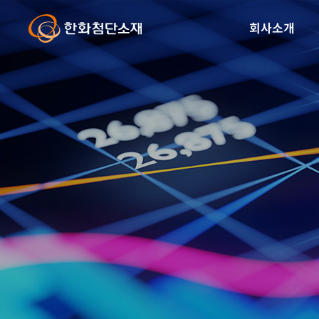
글
본
로
문
회사소개
벌
바
내
로
비
가
게
기
이
션
바
로
가
기