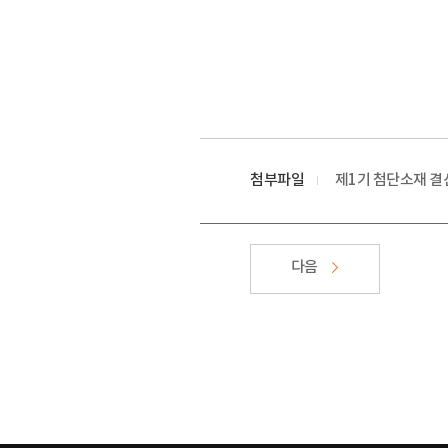
첨부파일
제1기 첨단소재 결
다음